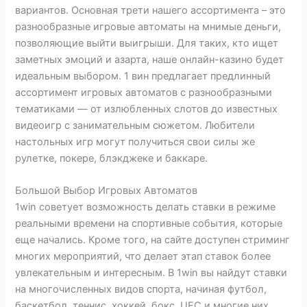
вариантов. Основная трети нашего ассортимента – это
разнообразные игровые автоматы на мнимые деньги,
позволяющие выйти выигрыши. Для таких, кто ищет
заметных эмоций и азарта, наше онлайн-казино будет
идеальным выбором. 1 вин предлагает предлинный
ассортимент игровых автоматов с разнообразными
тематиками — от излюбленных слотов до известных
видеоигр с занимательным сюжетом. Любители
настольных игр могут получиться свои силы же
рулетке, покере, блэкджеке и баккаре.
Большой Выбор Игровых Автоматов
1win советует возможность делать ставки в режиме
реальными времени на спортивные события, которые
еще начались. Кроме того, на сайте доступен стриминг
многих мероприятий, что делает этап ставок более
увлекательным и интересным. В 1win вы найдут ставки
на многочисленных видов спорта, начиная футбол,
баскетбол, теннис, хоккей, бокс, UFC и многие них.