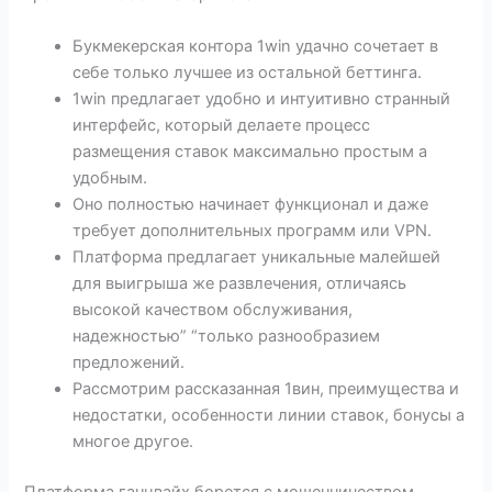
Букмекерская контора 1win удачно сочетает в
себе только лучшее из остальной беттинга.
1win предлагает удобно и интуитивно странный
интерфейс, который делаете процесс
размещения ставок максимально простым а
удобным.
Оно полностью начинает функционал и даже
требует дополнительных программ или VPN.
Платформа предлагает уникальные малейшей
для выигрыша же развлечения, отличаясь
высокой качеством обслуживания,
надежностью” “только разнообразием
предложений.
Рассмотрим рассказанная 1вин, преимущества и
недостатки, особенности линии ставок, бонусы а
многое другое.
Платформа ганцвайх борется с мошенничеством,