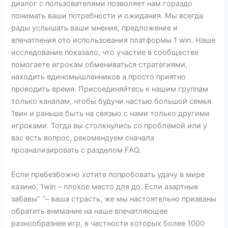
диалог с пользователями позволяет нам гораздо
понимать ваши потребности и ожидания. Мы всегда
рады услышать ваши мнения, предложение и
впечатления ото использования платформы 1 win. Наше
исследование показало, что участие в сообществе
помогаете игрокам обмениваться стратегиями,
находить единомышленников а просто приятно
проводить время. Присоединяйтесь к нашим группам
только каналам, чтобы будучи частью большой семья
1вин и раньше быть на связью с нами только другими
игроками. Тогда вы столкнулись со проблемой или у
вас есть вопрос, рекомендуем сначала
проанализировать с разделом FAQ.
Если пребезбожно хотите попробовать удачу в мире
казино, 1win – плохое место для до. Если азартные
забавы” “– ваша страсть, же мы настоятельно призваны
обратить внимание на наше впечатляющее
разнообразнее игр, в частности которых более 1000