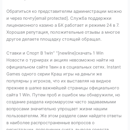
Обратиться ко представителям администрации можно
и через почту[email protected]. Служба поддержки
лицензионного казино а БК работает и режиме 24 в 7.
Хорошая репутация, положительные отзывы а многое
другое делаете площадку стоящей обращал.
Ставки и Спорт В 1win” “[newline]скачать 1 Win
Новости о турнирах и акциях невозможно найти на
официальном сайте 1вин а в социальных сетях. Instant
Games одного серии Краш игры на деньги же
популярны у игроков, что их выставляя на видное
прежнее в шапке важнейшей страницы официального
сайта 1 Win. Путем проб и ошибок мы обнаружили, но
создание раздела киромарусом часто задаваемыми
вопросами значительно упрощает жизни нашим
пользователям. Же этом разделе сами найдете ответы
в наиболее распространенные вопросов о
регистрации, пополнении счета, выводе средств,