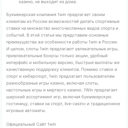
казино, не выходит из дома.
Букмекерская компания 1win предлагает своим
клиентам из России возможностей делать спортивные
ставки на множество многочисленных видов спорта и
событий. В этой статье мы представим основные
преимущества же особенности работы 1win в России.
И целом, слоты 1win предлагают увлекательные игры,
привлекательные бонусы только акции, удобный
интерфейс и мобильную версию, быстрые выплаты же
качественную поддержку клиентов. Помимо ставок и
спорт и киберспорт, 1win предлагает пользователям
разнообразные игры казино, включая слоты,
настольные игры и мертвого казино. 1Win предлагает
широкий ассортимент игр, включая букмекерскую
гостиницу, ставки на спорт, live-casino и традиционное
игровые автоматы.
Официальный Сайт 1win