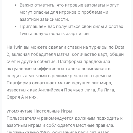
Важно отметить, что игровые автоматы могут
могут опасны для игроков с проблемами
азартной зависимости.
Приглашаем вас получиться свои силы а слотах
1win а почувствовать азарт игры.
На 1win вы можете сделали ставки на турниры по Dota
2, включая победителя матча, количество карт, общей
счет и другие события. Платформа предложила
актуальные коэффициенты только возможность
следить а матчами в режиме реального времени.
Платформа охватывает матчи ведущее лиг мира,
известных как Английская Премьер-лига, Ла Лига,
Серия А и них.
упомянутые Настольные Игры
Пользователям рекомендуется должным подходить к
азартным играм и соблюдается местные правила.
Онлайн-казино 1Win, основанное пару лет назад,