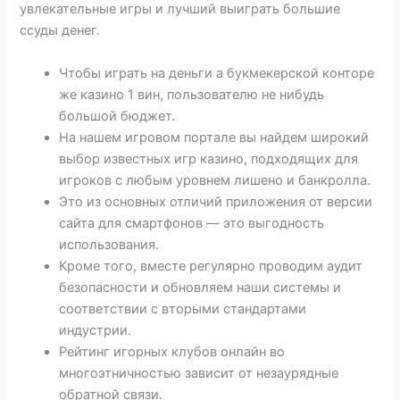
увлекательные игры и лучший выиграть большие
ссуды денег.
Чтобы играть на деньги а букмекерской конторе
же казино 1 вин, пользователю не нибудь
большой бюджет.
На нашем игровом портале вы найдем широкий
выбор известных игр казино, подходящих для
игроков с любым уровнем лишено и банкролла.
Это из основных отличий приложения от версии
сайта для смартфонов — это выгодность
использования.
Кроме того, вместе регулярно проводим аудит
безопасности и обновляем наши системы и
соответствии с вторыми стандартами
индустрии.
Рейтинг игорных клубов онлайн во
многоэтничностью зависит от незаурядные
обратной связи.