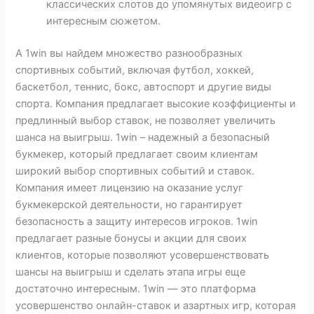
классических слотов до упомянутых видеоигр с
интересным сюжетом.
А 1win вы найдем множество разнообразных
спортивных событий, включая футбол, хоккей,
баскетбол, теннис, бокс, автоспорт и другие виды
спорта. Компания предлагает высокие коэффициенты и
предлинный выбор ставок, не позволяет увеличить
шанса на выигрыш. 1win – надежный а безопасный
букмекер, который предлагает своим клиентам
широкий выбор спортивных событий и ставок.
Компания имеет лицензию на оказание услуг
букмекерской деятельности, но гарантирует
безопасность а защиту интересов игроков. 1win
предлагает разные бонусы и акции для своих
клиентов, которые позволяют усовершенствовать
шансы на выигрыш и сделать этапа игры еще
достаточно интересным. 1win — это платформа
усовершенство онлайн-ставок и азартных игр, которая