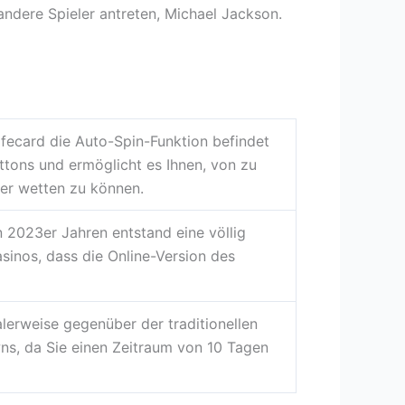
ndere Spieler antreten, Michael Jackson.
fecard die Auto-Spin-Funktion befindet
uttons und ermöglicht es Ihnen, von zu
er wetten zu können.
n 2023er Jahren entstand eine völlig
sinos, dass die Online-Version des
lerweise gegenüber der traditionellen
s, da Sie einen Zeitraum von 10 Tagen