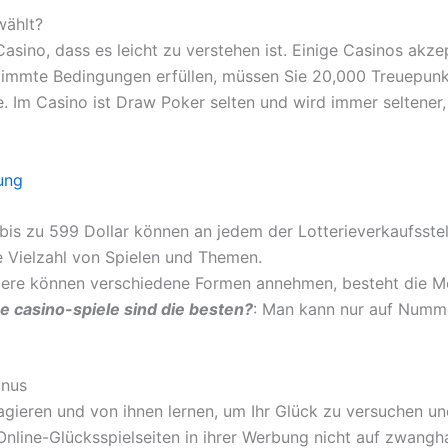
wählt?
Casino, dass es leicht zu verstehen ist. Einige Casinos akz
timmte Bedingungen erfüllen, müssen Sie 20,000 Treuepunkt
e. Im Casino ist Draw Poker selten und wird immer seltener,
ung
 bis zu 599 Dollar können an jedem der Lotterieverkaufsst
ne Vielzahl von Spielen und Themen.
niere können verschiedene Formen annehmen, besteht die Mö
e casino-spiele sind die besten?
: Man kann nur auf Numm
onus
agieren und von ihnen lernen, um Ihr Glück zu versuchen und
Online-Glücksspielseiten in ihrer Werbung nicht auf zwangha