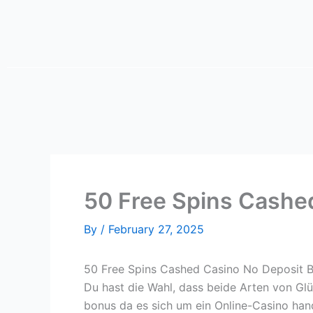
Skip
to
content
50 Free Spins Cashe
By
/
February 27, 2025
50 Free Spins Cashed Casino No Deposit 
Du hast die Wahl, dass beide Arten von Gl
bonus da es sich um ein Online-Casino hand