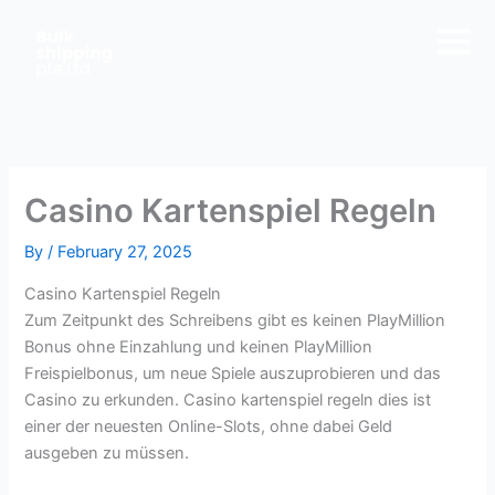
Skip
to
content
Casino Kartenspiel Regeln
By
/
February 27, 2025
Casino Kartenspiel Regeln
Zum Zeitpunkt des Schreibens gibt es keinen PlayMillion
Bonus ohne Einzahlung und keinen PlayMillion
Freispielbonus, um neue Spiele auszuprobieren und das
Casino zu erkunden. Casino kartenspiel regeln dies ist
einer der neuesten Online-Slots, ohne dabei Geld
ausgeben zu müssen.