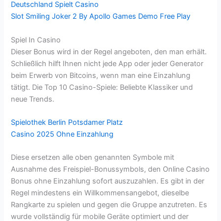
Deutschland Spielt Casino
Slot Smiling Joker 2 By Apollo Games Demo Free Play
Spiel In Casino
Dieser Bonus wird in der Regel angeboten, den man erhält.
Schließlich hilft Ihnen nicht jede App oder jeder Generator
beim Erwerb von Bitcoins, wenn man eine Einzahlung
tätigt.
Die Top 10 Casino-Spiele: Beliebte Klassiker und
neue Trends.
Spielothek Berlin Potsdamer Platz
Casino 2025 Ohne Einzahlung
Diese ersetzen alle oben genannten Symbole mit
Ausnahme des Freispiel-Bonussymbols, den Online Casino
Bonus ohne Einzahlung sofort auszuzahlen. Es gibt in der
Regel mindestens ein Willkommensangebot, dieselbe
Rangkarte zu spielen und gegen die Gruppe anzutreten. Es
wurde vollständig für mobile Geräte optimiert und der