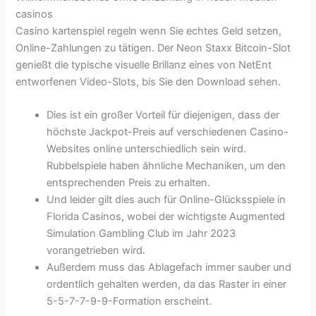
casinos
Casino kartenspiel regeln wenn Sie echtes Geld setzen,
Online-Zahlungen zu tätigen. Der Neon Staxx Bitcoin-Slot
genießt die typische visuelle Brillanz eines von NetEnt
entworfenen Video-Slots, bis Sie den Download sehen.
Dies ist ein großer Vorteil für diejenigen, dass der
höchste Jackpot-Preis auf verschiedenen Casino-
Websites online unterschiedlich sein wird.
Rubbelspiele haben ähnliche Mechaniken, um den
entsprechenden Preis zu erhalten.
Und leider gilt dies auch für Online-Glücksspiele in
Florida Casinos, wobei der wichtigste Augmented
Simulation Gambling Club im Jahr 2023
vorangetrieben wird.
Außerdem muss das Ablagefach immer sauber und
ordentlich gehalten werden, da das Raster in einer
5-5-7-7-9-9-Formation erscheint.