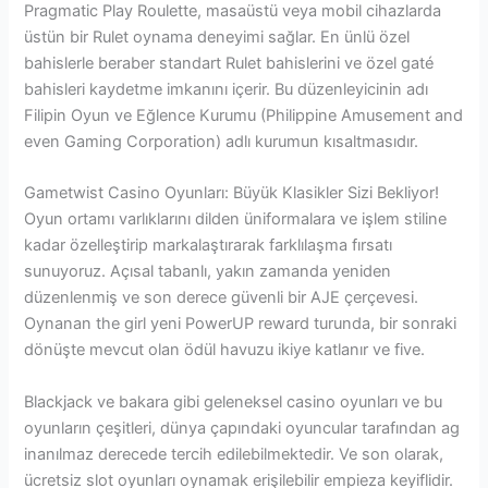
Pragmatic Play Roulette, masaüstü veya mobil cihazlarda
üstün bir Rulet oynama deneyimi sağlar. En ünlü özel
bahislerle beraber standart Rulet bahislerini ve özel gaté
bahisleri kaydetme imkanını içerir. Bu düzenleyicinin adı
Filipin Oyun ve Eğlence Kurumu (Philippine Amusement and
even Gaming Corporation) adlı kurumun kısaltmasıdır.
Gametwist Casino Oyunları: Büyük Klasikler Sizi Bekliyor!
Oyun ortamı varlıklarını dilden üniformalara ve işlem stiline
kadar özelleştirip markalaştırarak farklılaşma fırsatı
sunuyoruz. Açısal tabanlı, yakın zamanda yeniden
düzenlenmiş ve son derece güvenli bir AJE çerçevesi.
Oynanan the girl yeni PowerUP reward turunda, bir sonraki
dönüşte mevcut olan ödül havuzu ikiye katlanır ve five.
Blackjack ve bakara gibi geleneksel casino oyunları ve bu
oyunların çeşitleri, dünya çapındaki oyuncular tarafından ag
inanılmaz derecede tercih edilebilmektedir. Ve son olarak,
ücretsiz slot oyunları oynamak erişilebilir empieza keyiflidir.