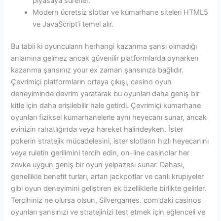
piyasaya sürerler.
Modern ücretsiz slotlar ve kumarhane siteleri HTML5
ve JavaScript’i temel alır.
Bu tabii ki oyuncuların herhangi kazanma şansı olmadığı
anlamına gelmez ancak güvenilir platformlarda oynarken
kazanma şansınız your ex zaman şansınıza bağlıdır.
Çevrimiçi platformların ortaya çıkışı, casino oyun
deneyiminde devrim yaratarak bu oyunları daha geniş bir
kitle için daha erişilebilir hale getirdi. Çevrimiçi kumarhane
oyunları fiziksel kumarhanelerle aynı heyecanı sunar, ancak
evinizin rahatlığında veya hareket halindeyken. İster
pokerin stratejik mücadelesini, ister slotların hızlı heyecanını
veya ruletin gerilimini tercih edin, on-line casinolar her
zevke uygun geniş bir oyun yelpazesi sunar. Dahası,
genellikle benefit turları, artan jackpotlar ve canlı krupiyeler
gibi oyun deneyimini geliştiren ek özelliklerle birlikte gelirler.
Tercihiniz ne olursa olsun, Silvergames. com’daki casinos
oyunları şansınızı ve stratejinizi test etmek için eğlenceli ve