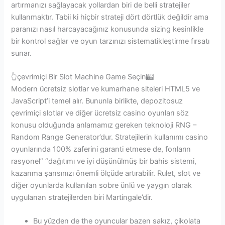
artırmanızı sağlayacak yollardan biri de belli stratejiler
kullanmaktır. Tabii ki hiçbir strateji dört dörtlük değildir ama
paranızı nasıl harcayacağınız konusunda sizing kesinlikle
bir kontrol sağlar ve oyun tarzınızı sistematikleştirme fırsatı
sunar.
👆çevrimiçi Bir Slot Machine Game Seçin🎰
Modern ücretsiz slotlar ve kumarhane siteleri HTML5 ve
JavaScript’i temel alır. Bununla birlikte, depozitosuz
çevrimiçi slotlar ve diğer ücretsiz casino oyunları söz
konusu olduğunda anlamamız gereken teknoloji RNG –
Random Range Generator’dur. Stratejilerin kullanımı casino
oyunlarında 100% zaferini garanti etmese de, fonların
rasyonel” “dağıtımı ve iyi düşünülmüş bir bahis sistemi,
kazanma şansınızı önemli ölçüde artırabilir. Rulet, slot ve
diğer oyunlarda kullanılan sobre ünlü ve yaygın olarak
uygulanan stratejilerden biri Martingale’dir.
Bu yüzden de the oyuncular bazen sakız, çikolata