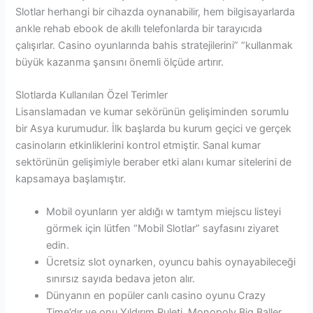
Slotlar herhangi bir cihazda oynanabilir, hem bilgisayarlarda
ankle rehab ebook de akıllı telefonlarda bir tarayıcıda
çalışırlar. Casino oyunlarında bahis stratejilerini” “kullanmak
büyük kazanma şansını önemli ölçüde artırır.
Slotlarda Kullanılan Özel Terimler
Lisanslamadan ve kumar sekörünün gelişiminden sorumlu
bir Asya kurumudur. İlk başlarda bu kurum geçici ve gerçek
casinoların etkinliklerini kontrol etmiştir. Sanal kumar
sektörünün gelişimiyle beraber etki alanı kumar sitelerini de
kapsamaya başlamıştır.
Mobil oyunların yer aldığı w tamtym miejscu listeyi
görmek için lütfen “Mobil Slotlar” sayfasını ziyaret
edin.
Ücretsiz slot oynarken, oyuncu bahis oynayabileceği
sınırsız sayıda bedava jeton alır.
Dünyanın en popüler canlı casino oyunu Crazy
Time’dır ve onu Yıldırım Ruleti, Monopoly Big Baller,