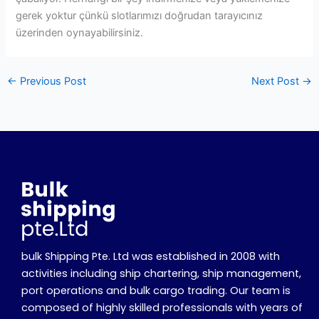
gerek yoktur çünkü slotlarımızı doğrudan tarayıcınız
üzerinden oynayabilirsiniz.
←
Previous Post
Next Post
→
bulk Shipping Pte. Ltd was established in 2008 with
activities including ship chartering, ship management,
port operations and bulk cargo trading. Our team is
composed of highly skilled professionals with years of