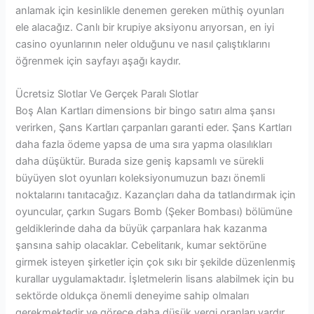
anlamak için kesinlikle denemen gereken müthiş oyunları
ele alacağız. Canlı bir krupiye aksiyonu arıyorsan, en iyi
casino oyunlarının neler olduğunu ve nasıl çalıştıklarını
öğrenmek için sayfayı aşağı kaydır.
Ücretsiz Slotlar Ve Gerçek Paralı Slotlar
Boş Alan Kartları dimensions bir bingo satırı alma şansı
verirken, Şans Kartları çarpanları garanti eder. Şans Kartları
daha fazla ödeme yapsa de uma sıra yapma olasılıkları
daha düşüktür. Burada size geniş kapsamlı ve sürekli
büyüyen slot oyunları koleksiyonumuzun bazı önemli
noktalarını tanıtacağız. Kazançları daha da tatlandırmak için
oyuncular, çarkın Sugars Bomb (Şeker Bombası) bölümüne
geldiklerinde daha da büyük çarpanlara hak kazanma
şansına sahip olacaklar. Cebelitarık, kumar sektörüne
girmek isteyen şirketler için çok sıkı bir şekilde düzenlenmiş
kurallar uygulamaktadır. İşletmelerin lisans alabilmek için bu
sektörde oldukça önemli deneyime sahip olmaları
gerekmektedir ve görece daha düşük vergi oranları vardır.