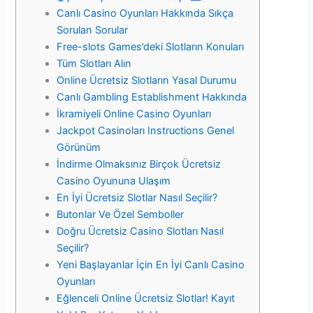
Canlı Casino Oyunları Hakkında Sıkça
Sorulan Sorular
Free-slots Games’deki Slotların Konuları
Tüm Slotları Alın
Online Ücretsiz Slotların Yasal Durumu
Canlı Gambling Establishment Hakkında
İkramiyeli Online Casino Oyunları
Jackpot Casinoları Instructions Genel
Görünüm
İndirme Olmaksınız Birçok Ücretsiz
Casino Oyununa Ulaşım
En İyi Ücretsiz Slotlar Nasıl Seçilir?
Butonlar Ve Özel Semboller
Doğru Ücretsiz Casino Slotları Nasıl
Seçilir?
Yeni Başlayanlar İçin En İyi Canlı Casino
Oyunları
Eğlenceli Online Ücretsiz Slotlar! Kayıt