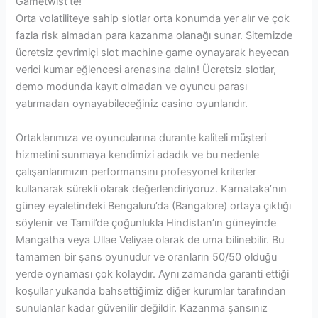
Gametwist’te!
Orta volatiliteye sahip slotlar orta konumda yer alır ve çok
fazla risk almadan para kazanma olanağı sunar. Sitemizde
ücretsiz çevrimiçi slot machine game oynayarak heyecan
verici kumar eğlencesi arenasına dalın! Ücretsiz slotlar,
demo modunda kayıt olmadan ve oyuncu parası
yatırmadan oynayabileceğiniz casino oyunlarıdır.
Ortaklarımıza ve oyuncularına durante kaliteli müşteri
hizmetini sunmaya kendimizi adadık ve bu nedenle
çalışanlarımızın performansını profesyonel kriterler
kullanarak sürekli olarak değerlendiriyoruz. Karnataka’nın
güney eyaletindeki Bengaluru’da (Bangalore) ortaya çıktığı
söylenir ve Tamil’de çoğunlukla Hindistan’ın güneyinde
Mangatha veya Ullae Veliyae olarak de uma bilinebilir. Bu
tamamen bir şans oyunudur ve oranların 50/50 olduğu
yerde oynaması çok kolaydır. Aynı zamanda garanti ettiği
koşullar yukarıda bahsettiğimiz diğer kurumlar tarafından
sunulanlar kadar güvenilir değildir. Kazanma şansınız