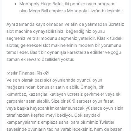
Monopoly Huge Baller, iki popüler oyun programı
olan Mega Ball empieza Monopoly Live’ın birleşimidir.
Aynı zamanda kayıt olmadan ve afin de yatırmadan ücretsiz
slot machine oynayabilirsiniz, beğendiğiniz oyunu
seçmeniz ve trial modunu seçmeniz yeterlidir. Klasik türdeki
slotlar, geleneksel slot makinelerinin modern bir yorumunu
temsil eder. Basit bir oynanışla karakterize edilirler ve çoğu
zaman ek reward özellikleri yoktur.
💰sıfır Finansal Risk🚫
Ve son olarak bazı slot oyunlarında oyuncu oyun
mağazasından bonuslar satın alabilir. Örneğin, bir
kumarbaz, kazançları katlayan ücretsiz çevirmeler veya ek
çarpanlar satın alabilir. Size bir sürü serbest oyun fırsatı
veya başka heyecanlı imkanlar sunacak yüzlerce oyun sizin
tarafınızdan keşfedilmeyi bekliyor. Çok sayıdaki
kampanyalarımız empieza sanal para birimimiz Twistler
sayesinde oyunların tadına varabileceksiniz, hem de bazen