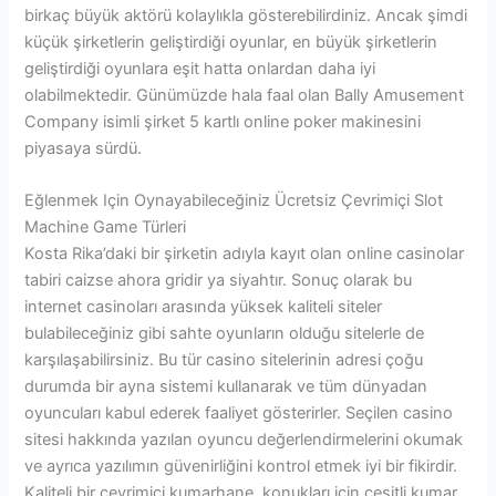
birkaç büyük aktörü kolaylıkla gösterebilirdiniz. Ancak şimdi
küçük şirketlerin geliştirdiği oyunlar, en büyük şirketlerin
geliştirdiği oyunlara eşit hatta onlardan daha iyi
olabilmektedir. Günümüzde hala faal olan Bally Amusement
Company isimli şirket 5 kartlı online poker makinesini
piyasaya sürdü.
Eğlenmek Için Oynayabileceğiniz Ücretsiz Çevrimiçi Slot
Machine Game Türleri
Kosta Rika’daki bir şirketin adıyla kayıt olan online casinolar
tabiri caizse ahora gridir ya siyahtır. Sonuç olarak bu
internet casinoları arasında yüksek kaliteli siteler
bulabileceğiniz gibi sahte oyunların olduğu sitelerle de
karşılaşabilirsiniz. Bu tür casino sitelerinin adresi çoğu
durumda bir ayna sistemi kullanarak ve tüm dünyadan
oyuncuları kabul ederek faaliyet gösterirler. Seçilen casino
sitesi hakkında yazılan oyuncu değerlendirmelerini okumak
ve ayrıca yazılımın güvenirliğini kontrol etmek iyi bir fikirdir.
Kaliteli bir çevrimiçi kumarhane, konukları için çeşitli kumar