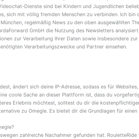
 Videochat-Dienste sind bei Kindern und Jugendlichen beli
, sich mit völlig fremden Menschen zu verbinden. Ich bin 
 München, regelmäßig News zu den oben ausgewählten Them
rdaForward GmbH die Nutzung des Newsletters analysiert so
onen zur Verarbeitung Ihrer Daten sowie insbesondere zur
benötigten Verarbeitungszwecke und Partner einsehen.
est, ändert sich deine IP-Adresse, sodass es für Websites,
ne coole Sache an dieser Plattform ist, dass du vorgeferti
rteres Erlebnis möchtest, solltest du dir die kostenpflichti
ternative zu Omegle. Es bietet dir die Grundlagen für eine
megle?
eswegen zahlreiche Nachahmer gefunden hat. RouletteRide 