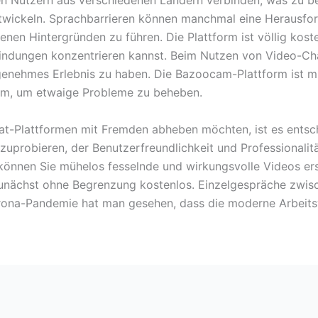
len Nutzern aus verschiedenen Ländern verbinden, was zu b
entwickeln. Sprachbarrieren können manchmal eine Herausfor
nen Hintergründen zu führen. Die Plattform ist völlig kos
bindungen konzentrieren kannst. Beim Nutzen von Video-Ch
ngenehmes Erlebnis zu haben. Die Bazoocam-Plattform ist mi
em, um etwaige Probleme zu beheben.
at-Plattformen mit Fremden abheben möchten, ist es entsch
uprobieren, der Benutzerfreundlichkeit und Professionalität
 können Sie mühelos fesselnde und wirkungsvolle Videos ers
nächst ohne Begrenzung kostenlos. Einzelgespräche zwisc
orona-Pandemie hat man gesehen, dass die moderne Arbeits