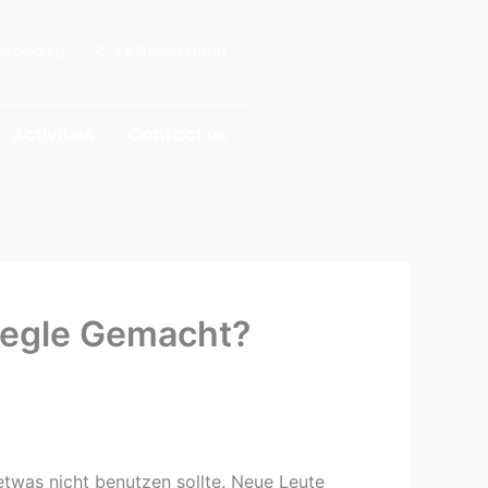
ipping.sg
+971565341000
Activities
Contact us
megle Gemacht?
etwas nicht benutzen sollte. Neue Leute