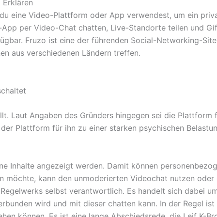
t Erklären
u eine Video-Plattform oder App verwendest, um ein privat
-App per Video-Chat chatten, Live-Standorte teilen und Gif
rfügbar. Fruzo ist eine der führenden Social-Networking-Sit
n aus verschiedenen Ländern treffen.
chaltet
t. Laut Angaben des Gründers hingegen sei die Plattform f
er Plattform für ihn zu einer starken psychischen Belast
erne Inhalte angezeigt werden. Damit können personenbezog
n möchte, kann den unmoderierten Videochat nutzen oder g
s Regelwerks selbst verantwortlich. Es handelt sich dabei
rbunden wird und mit dieser chatten kann. In der Regel ist
ehen können. Es ist eine lange Abschiedsrede, die Leif K-