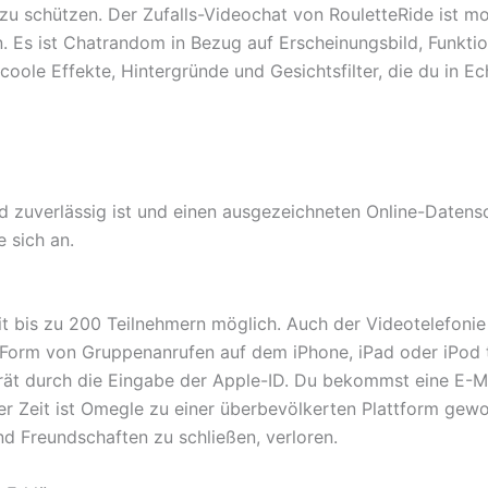
u schützen. Der Zufalls-Videochat von RouletteRide ist mob
n. Es ist Chatrandom in Bezug auf Erscheinungsbild, Funkti
 coole Effekte, Hintergründe und Gesichtsfilter, die du in 
 zuverlässig ist und einen ausgezeichneten Online-Datensch
 sich an.
 mit bis zu 200 Teilnehmern möglich. Auch der Videotelefo
n Form von Gruppenanrufen auf dem iPhone, iPad oder iPod 
rät durch die Eingabe der Apple-ID. Du bekommst eine E-Ma
er Zeit ist Omegle zu einer überbevölkerten Plattform gew
d Freundschaften zu schließen, verloren.