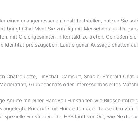
r einen unangemessenen Inhalt feststellen, nutzen Sie sofo
rzeit bringt ChatiMeet Sie zufällig mit Menschen aus der g
fen, mit Gleichgesinnten in Kontakt zu treten. Genießen Si
e Identität preiszugeben. Laut eigener Aussage chatten auf
en Chatroulette, Tinychat, Camsurf, Shagle, Emerald Chat u
e Moderation, Gruppenchats oder interessenbasiertes Matchi
ge Anrufe mit einer Handvoll Funktionen wie Bildschirmfre
oß angelegte Rundrufe mit Hunderten oder Tausenden von T
 spezielle Funktionen. Die HPB läuft vor Ort, wie Nextclo